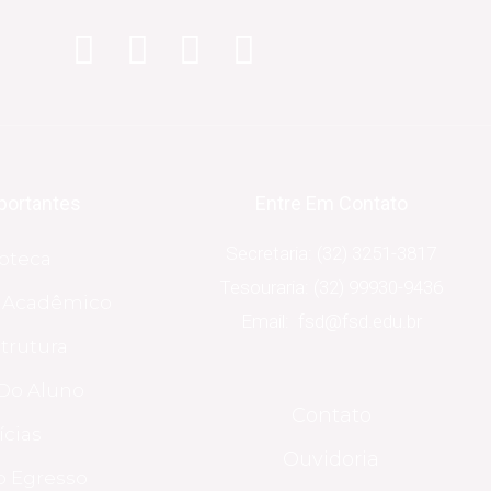
portantes
Entre Em Contato
Secretaria: (32) 3251-3817
ioteca
Tesouraria: (32) 99930-9436
o Acadêmico
Email: fsd@fsd.edu.br
strutura
Do Aluno
Contato
ícias
Ouvidoria
o Egresso