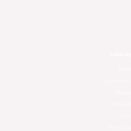
Links Im
Bibl
Calendári
Infrae
Manual 
Not
Portal D