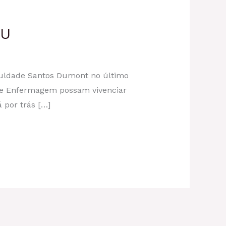
MU
culdade Santos Dumont no último
o de Enfermagem possam vivenciar
 por trás […]