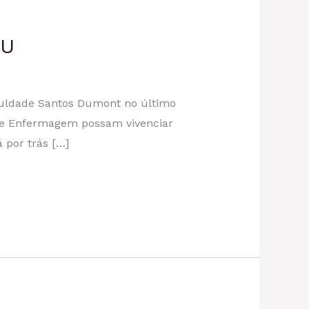
MU
culdade Santos Dumont no último
o de Enfermagem possam vivenciar
 por trás […]