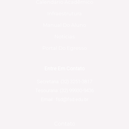
Calendário Acadêmico
Infraestrutura
Manual Do Aluno
Notícias
Portal Do Egresso
Entre Em Contato
Secretaria: (32) 3251-3817
Tesouraria: (32) 99930-9436
Email: fsd@fsd.edu.br
Contato