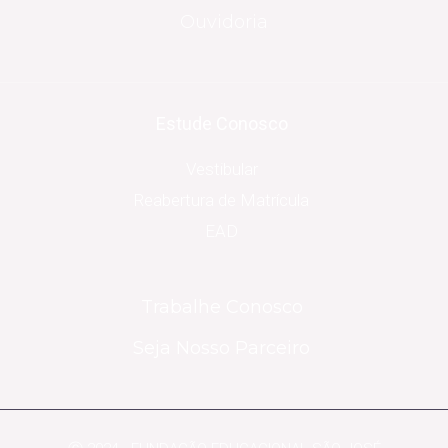
Ouvidoria
Estude Conosco
Vestibular
Reabertura de Matrícula
EAD
Trabalhe Conosco
Seja Nosso Parceiro