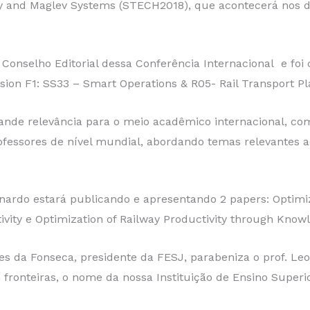
ay and Maglev Systems (STECH2018), que acontecerá nos d
elho Editorial dessa Conferência Internacional e foi c
sion F1: SS33 – Smart Operations & R05- Rail Transport 
relevância para o meio acadêmico internacional, com 
ofessores de nível mundial, abordando temas relevantes 
 estará publicando e apresentando 2 papers: Optimiza
ctivity e Optimization of Railway Productivity through Kn
 Fonseca, presidente da FESJ, parabeniza o prof. Leon
 fronteiras, o nome da nossa Instituição de Ensino Superio