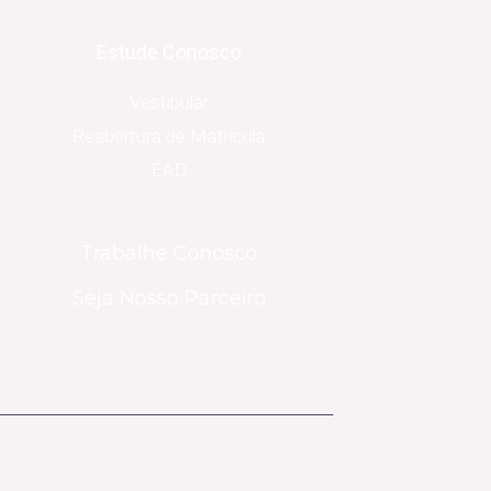
Estude Conosco
Vestibular
Reabertura de Matrícula
EAD
Trabalhe Conosco
Seja Nosso Parceiro