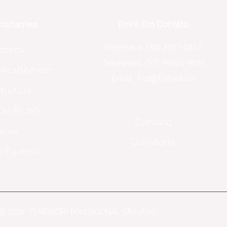
portantes
Entre Em Contato
Secretaria: (32) 3251-3817
ioteca
Tesouraria: (32) 99930-9436
o Acadêmico
Email: fsd@fsd.edu.br
strutura
Do Aluno
Contato
ícias
Ouvidoria
o Egresso
Ⓒ 2024 - FUNDAÇÃO EDUCACIONAL SÃO JOSÉ