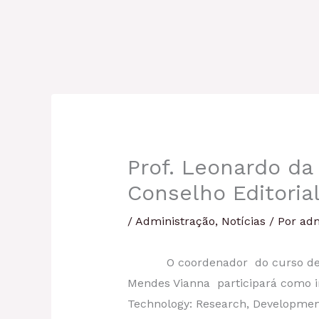
Prof. Leonardo d
Conselho Editoria
/
Administração
,
Notícias
/ Por
ad
O coordenador do curso de Admi
Mendes Vianna participará como in
Technology: Research, Developme