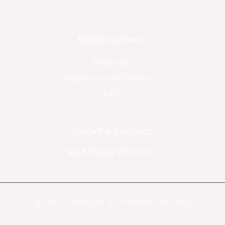
Estude Conosco
Vestibular
Reabertura de Matrícula
EAD
Trabalhe Conosco
Seja Nosso Parceiro
Ⓒ 2024 - FUNDAÇÃO EDUCACIONAL SÃO JOSÉ