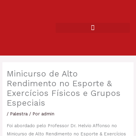
Ir
para
o
conteúdo
Minicurso de Alto
Rendimento no Esporte &
Exercícios Físicos e Grupos
Especiais
/
Palestra
/ Por
admin
Foi abordado pelo Professor Dr. Helvio Affonso no
Minicurso de Alto Rendimento no Esporte & Exercícios