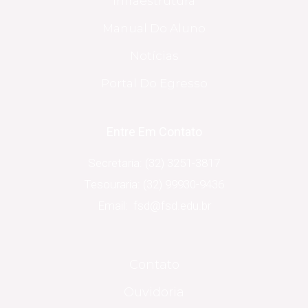
Infraestrutura
Manual Do Aluno
Notícias
Portal Do Egresso
Entre Em Contato
Secretaria: (32) 3251-3817
Tesouraria: (32) 99930-9436
Email: fsd@fsd.edu.br
Contato
Ouvidoria