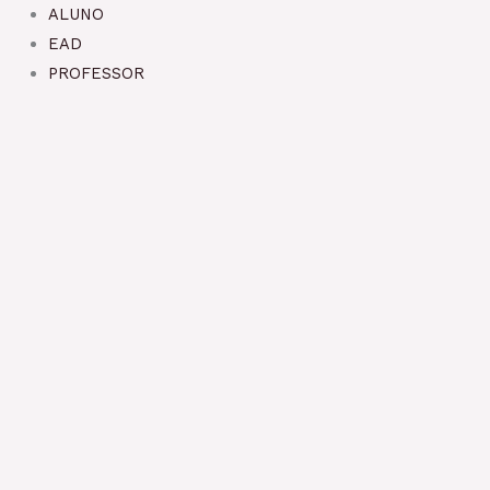
Ir
ALUNO
para
EAD
o
PROFESSOR
conteúdo