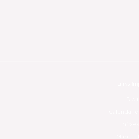
Links Im
Bibl
Calendári
Infrae
Manual 