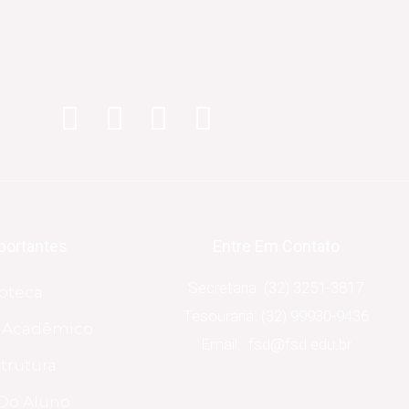
portantes
Entre Em Contato
Secretaria: (32) 3251-3817
ioteca
Tesouraria: (32) 99930-9436
o Acadêmico
Email: fsd@fsd.edu.br
strutura
Do Aluno